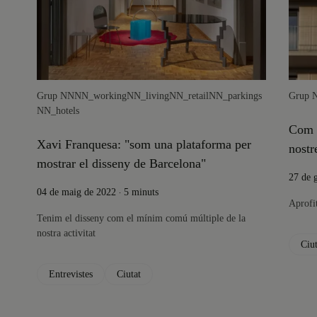
Grup NN
NN_working
NN_living
NN_retail
NN_parkings
Grup 
NN_hotels
Com a
Xavi Franquesa: "som una plataforma per
nostr
mostrar el disseny de Barcelona"
27 de 
.
04 de maig de 2022
5 minuts
Aprofit
Tenim el disseny com el mínim comú múltiple de la
nostra activitat
Ciut
Entrevistes
Ciutat