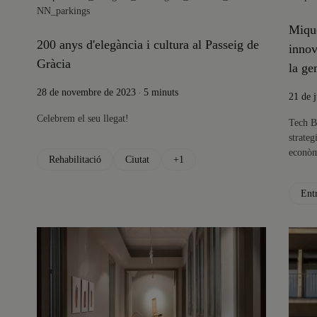
NN_parkings
Mique
200 anys d'elegància i cultura al Passeig de
innov
Gràcia
la ge
.
28 de novembre de 2023
5 minuts
21 de 
Celebrem el seu llegat!
Tech B
strateg
econòmi
Rehabilitació
Ciutat
+1
Entr