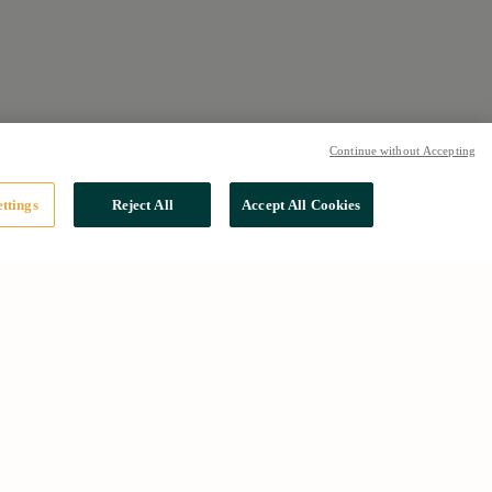
Continue without Accepting
ttings
Reject All
Accept All Cookies
Social
Instagram
X