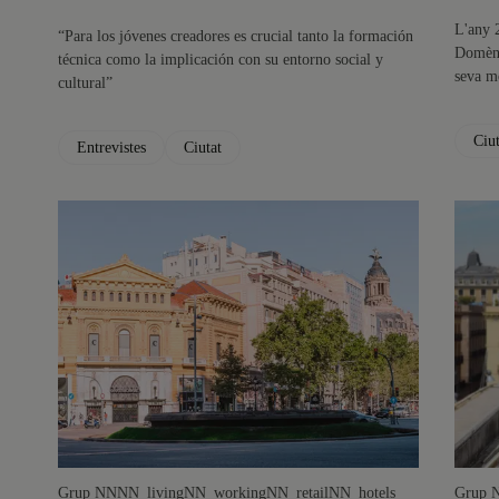
L'any 2
“Para los jóvenes creadores es crucial tanto la formación
Domène
técnica como la implicación con su entorno social y
seva mo
cultural”
Ciut
Entrevistes
Ciutat
Grup NN
NN_living
NN_working
NN_retail
NN_hotels
Grup 