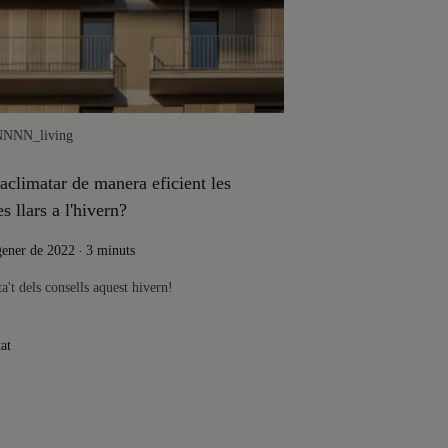
NN
NN_living
climatar de manera eficient les
es llars a l'hivern?
.
gener de 2022
3 minuts
a't dels consells aquest hivern!
at