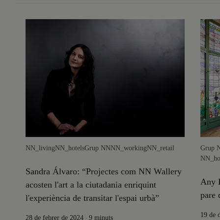
NN_living
NN_hotels
Grup NN
NN_working
NN_retail
Grup 
NN_hot
Sandra Álvaro: “Projectes com NN Wallery
Any 
acosten l'art a la ciutadania enriquint
pare 
l'experiència de transitar l'espai urbà”
19 de 
.
28 de febrer de 2024
9 minuts