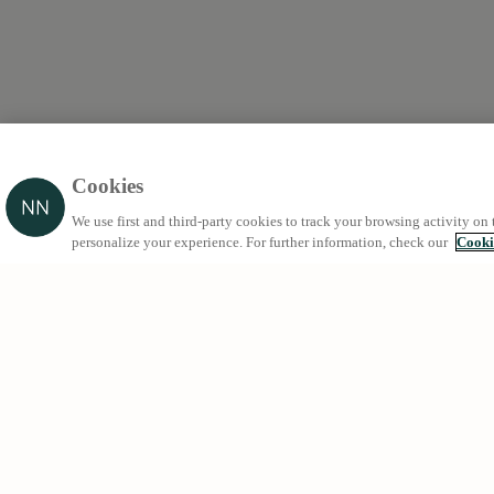
Cookies
We use first and third-party cookies to track your browsing activity on 
personalize your experience. For further information, check our
Cooki
Més cercade
Lloguer a Ba