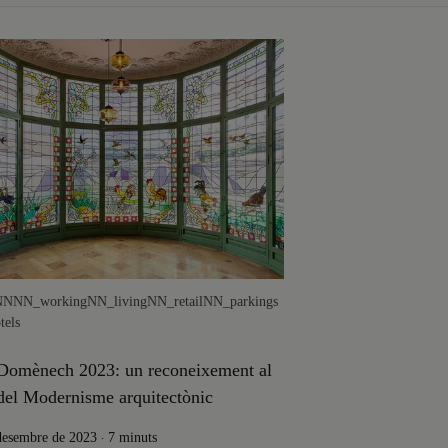
NN
NN_working
NN_living
NN_retail
NN_parkings
els
Domènech 2023: un reconeixement al
del Modernisme arquitectònic
.
desembre de 2023
7 minuts