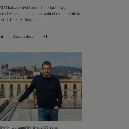
023 baixa el teló i amb ell ho farà l'Any
ch i Montaner, coincidint amb el centenari de la
rt el 1923. Al llarg de tot aqu...
at
Arquitectura
+1
NN
NN_working
NN_living
NN_retail