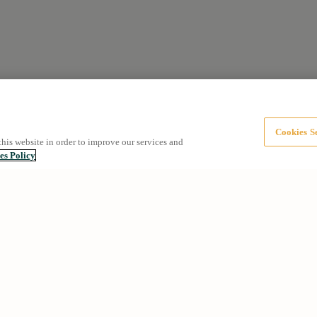
Cookies Se
this website in order to improve our services and
es Policy
s
Sobre nosaltres
rcelona
Grup NN