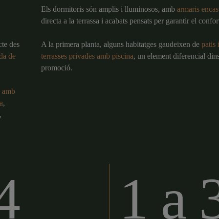
Els dormitoris són amplis i lluminosos, amb
armaris encas
directa a la terrassa i acabats pensats per garantir el confort
cte des
A la primera planta, alguns habitatges gaudeixen de
patis 
ada de
terrasses privades amb piscina
, un element diferencial dins
promoció.
s amb
a
,
,
4
1 a 