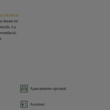
lta eficiència
ia durant tot
lenciós. La
oventilació,
de
Aparcamiento opcional
Ascensor