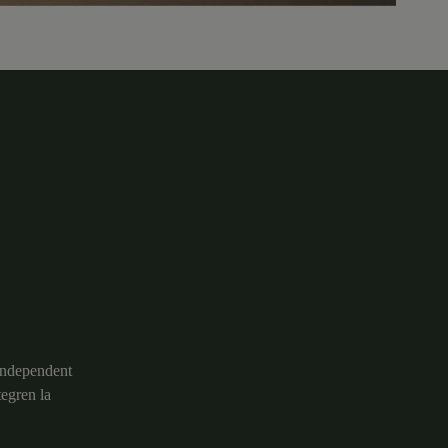
 independent
tegren la