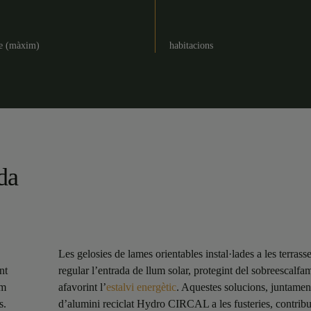
ge (màxim)
habitacions
ada
Les gelosies de lames orientables instal·lades a les terras
nt
regular l’entrada de llum solar, protegint del sobreescalfam
um
afavorint l’
estalvi energètic
. Aquestes solucions, juntamen
s.
d’alumini reciclat Hydro CIRCAL a les fusteries, contribu