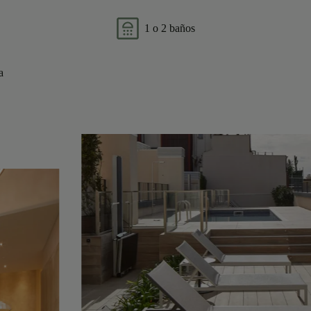
1 o 2 baños
a