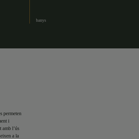
banys
ses permeten
ent i
t amb l’ús
eixen a la