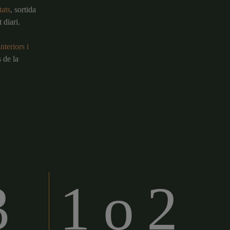
tats
, sortida
 diari.
interiors i
 de la
3
1 o 2