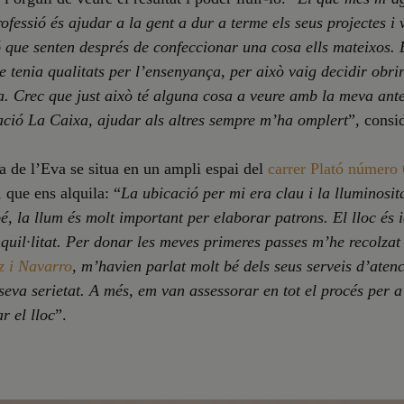
ofessió és ajudar a la gent a dur a terme els seus projectes i 
ó que senten després de confeccionar una cosa ells mateixos.
 tenia qualitats per l’ensenyança, per això vaig decidir obri
. Crec que just això té alguna cosa a veure amb la meva ante
ció La Caixa, ajudar als altres sempre m’ha omplert
”, consi
 de l’Eva se situa en un ampli espai del
carrer Plató número 
 que ens alquila: “
La ubicació per mi era clau i la lluminosit
é, la llum és molt important per elaborar patrons. El lloc és i
quil·litat. Per donar les meves primeres passes m’he recolzat
 i Navarro
, m’havien parlat molt bé dels seus serveis d’atenc
a seva serietat. A més, em van assessorar en tot el procés per a
r el lloc
”.