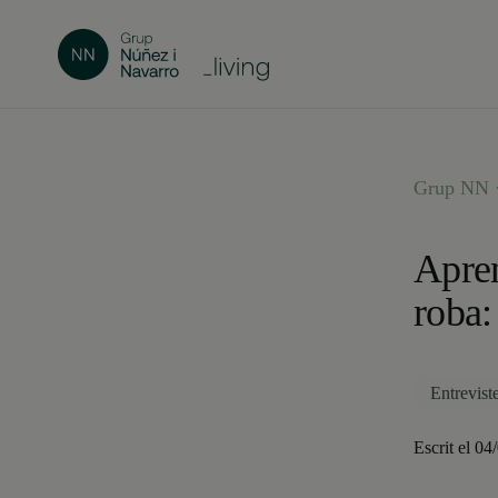
Grup NN ·
Apren
roba:
Entrevist
Escrit el 04