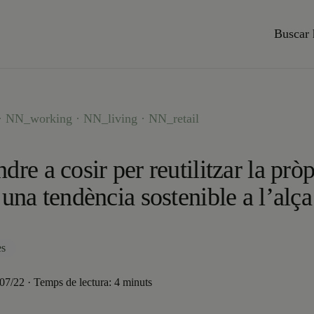
Buscar 
 NN_working · NN_living · NN_retail
dre a cosir per reutilitzar la pròp
 una tendència sostenible a l’alça
es
/07/22 · Temps de lectura: 4 minuts