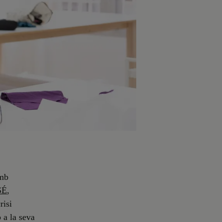
amb
SÉ
,
risi
 a la seva