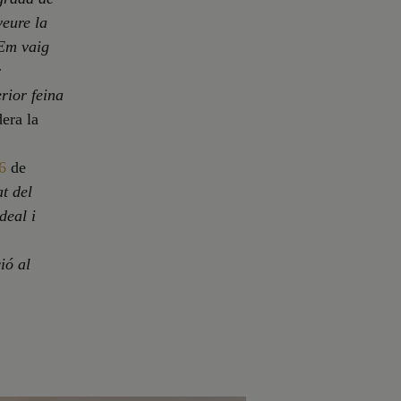
veure la
 Em vaig
r
rior feina
dera la
6
de
at del
deal i
ió al