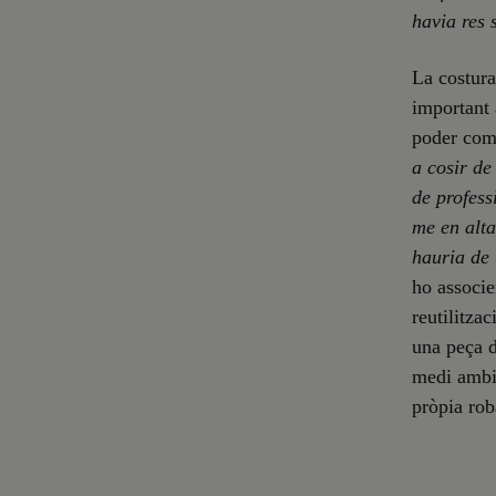
havia res 
La costura
important 
poder come
a cosir de
de profess
me en alta
hauria de 
ho associe
reutilitza
una peça d
medi ambie
pròpia rob