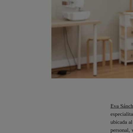
Eva Sánc
especialit
ubicada al
personal, 