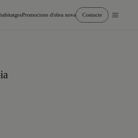
habitatges
Promocions d'obra nova
Contacte
ia