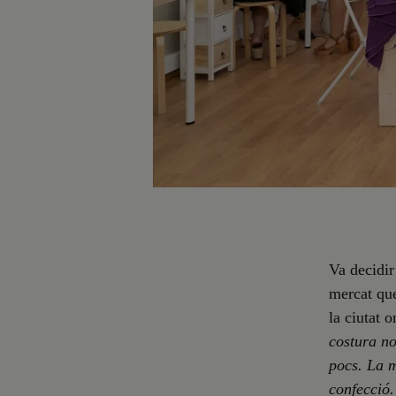
Va decidir
mercat que
la ciutat o
costura no
pocs. La m
confecció.