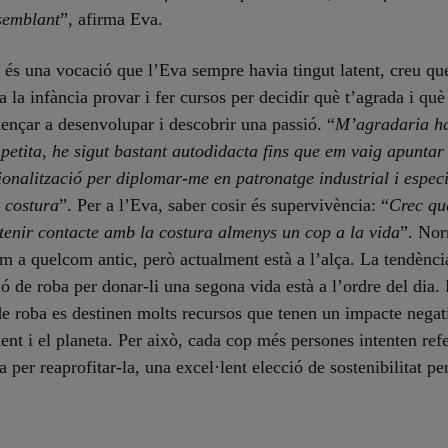
semblant
”, afirma Eva.
 és una vocació que l’Eva sempre havia tingut latent, creu qu
a la infància provar i fer cursos per decidir què t’agrada i què 
nçar a desenvolupar i descobrir una passió. “
M’agradaria ha
 petita, he sigut bastant autodidacta fins que em vaig apuntar
ionalització per diplomar-me en patronatge industrial i especi
 costura
”. Per a l’Eva, saber cosir és supervivència: “
Crec qu
tenir contacte amb la costura almenys un cop a la vida
”. No
m a quelcom antic, però actualment està a l’alça. La tendènci
ció de roba per donar-li una segona vida està a l’ordre del dia. 
e roba es destinen molts recursos que tenen un impacte negat
nt i el planeta. Per això, cada cop més persones intenten refe
a per reaprofitar-la, una excel·lent elecció de sostenibilitat pe