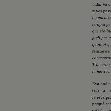
vida. Va d
seves pass
no encaixa
teràpia p
que s’alin
fàcil per 
qualitat q
relaxar-se
concentrac
T’abstrau 
tu mateix.
Eva està e
costura i 
la seva pr
perquè cad
satisfacció