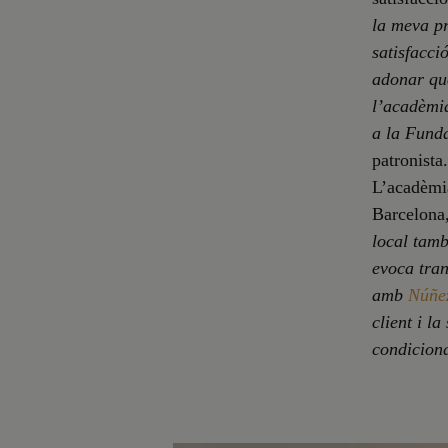
la meva pr
satisfacci
adonar que
l’acadèmia
a la Funda
patronista.
L’acadèmia
Barcelona,
local tamb
evoca tran
amb
Núñez
client i l
condiciona