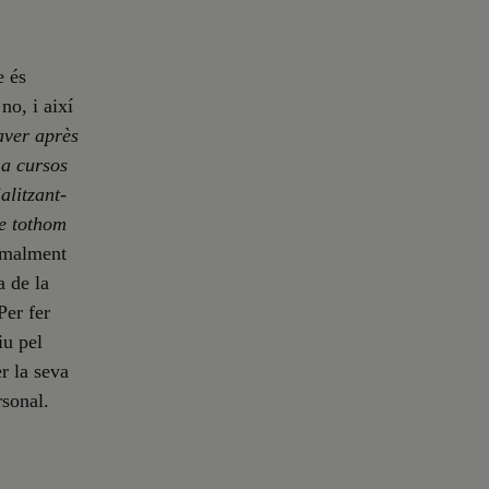
e és
no, i així
ver après
 a cursos
alitzant-
e tothom
rmalment
a de la
Per fer
iu pel
r la seva
rsonal.