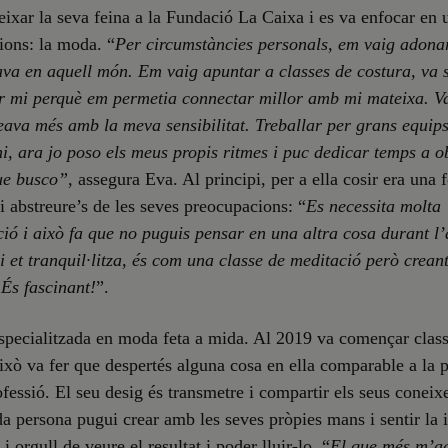
eixar la seva feina a la Fundació La Caixa i es va enfocar en 
ions: la moda. “
Per circumstàncies personals, em vaig adona
va en aquell món. Em vaig apuntar a classes de costura, va 
er mi perquè em permetia connectar millor amb mi mateixa. V
eava més amb la meva sensibilitat. Treballar per grans equip
mi, ara jo poso els meus propis ritmes i puc dedicar temps a o
ue busco”,
assegura Eva. Al principi, per a ella cosir era una
 i abstreure’s de les seves preocupacions: “
Es necessita molta
ió i això fa que no puguis pensar en una altra cosa durant l’a
i et tranquil·litza, és com una classe de meditació però crean
 És fascinant!
”.
specialitzada en moda feta a mida. Al 2019 va començar clas
això va fer que despertés alguna cosa en ella comparable a la 
ofessió. El seu desig és transmetre i compartir els seus conei
a persona pugui crear amb les seves pròpies mans i sentir l
 i orgull de veure el resultat i poder lluir-lo. “
El que més m’a