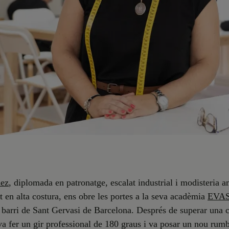
hez
, diplomada en patronatge, escalat industrial i modisteria 
at en alta costura, ens obre les portes a la seva acadèmia
EVA
 barri de Sant Gervasi de Barcelona. Després de superar una c
va fer un gir professional de 180 graus i va posar un nou rumb