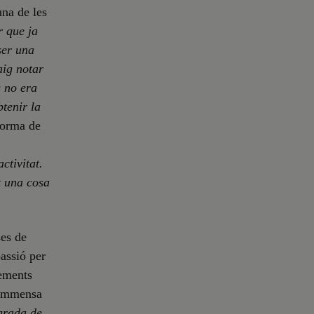
una de les
r que ja
ser una
aig notar
s no era
btenir la
 forma de
ctivitat.
t una cosa
ses de
passió per
xements
a immensa
grada de