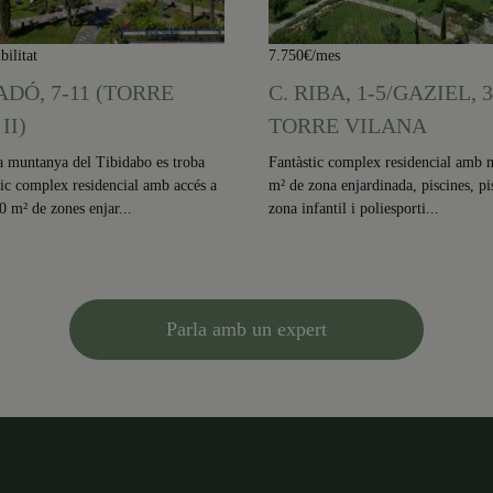
bilitat
7.750€/mes
LADÓ, 7-11 (TORRE
C. RIBA, 1-5/GAZIEL, 3
II)
TORRE VILANA
a muntanya del Tibidabo es troba
Fantàstic complex residencial amb 
tic complex residencial amb accés a
m² de zona enjardinada, piscines, pi
 m² de zones enjar...
zona infantil i poliesporti...
Parla amb un expert