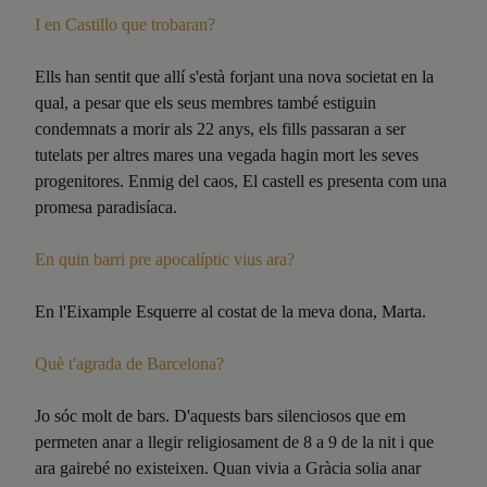
I en Castillo que trobaran?
Ells han sentit que allí s'està forjant una nova societat en la
qual, a pesar que els seus membres també estiguin
condemnats a morir als 22 anys, els fills passaran a ser
tutelats per altres mares una vegada hagin mort les seves
progenitores. Enmig del caos, El castell es presenta com una
promesa paradisíaca.
En quin barri pre apocalíptic vius ara?
En l'Eixample Esquerre al costat de la meva dona, Marta.
Què
t'agrada de Barcelona?
Jo sóc molt de bars. D'aquests bars silenciosos que em
permeten anar a llegir religiosament de 8 a 9 de la nit i que
ara gairebé no existeixen. Quan vivia a Gràcia solia anar