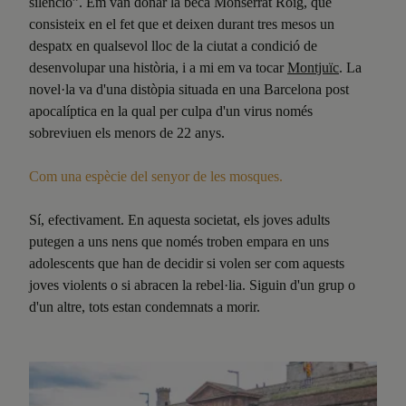
silencio”. Em van donar la beca Monserrat Roig, que
consisteix en el fet que et deixen durant tres mesos un
despatx en qualsevol lloc de la ciutat a condició de
desenvolupar una història, i a mi em va tocar
Montju
ï
c
. La
novel·la va d'una distòpia situada en una Barcelona post
apocalíptica en la qual per culpa d'un virus només
sobreviuen els menors de 22 anys.
Com una espècie del senyor de les mosques.
Sí, efectivament. En aquesta societat, els joves adults
putegen a uns nens que només troben empara en uns
adolescents que han de decidir si volen ser com aquests
joves violents o si abracen la rebel·lia. Siguin d'un grup o
d'un altre, tots estan condemnats a morir.