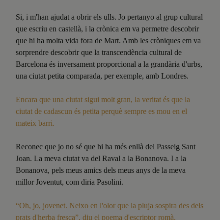
Si, i m'han ajudat a obrir els ulls. Jo pertanyo al grup cultural
que escriu en castellà, i la crònica em va permetre descobrir
que hi ha molta vida fora de Mart. Amb les cròniques em va
sorprendre descobrir que la transcendència cultural de
Barcelona és inversament proporcional a la grandària d'urbs,
una ciutat petita comparada, per exemple, amb Londres.
Encara que una ciutat sigui molt gran, la veritat
és que la
ciutat de cadascun
és petita perquè
sempre es mou en el
mateix barri.
Reconec que jo no sé que hi ha més enllà del Passeig Sant
Joan. La meva ciutat va del Raval a la Bonanova. I a la
Bonanova, pels meus amics dels meus anys de la meva
millor Joventut, com diria Pasolini.
“Oh, jo, jovenet. Neixo en l'olor que la pluja sospira des dels
prats d'herba fresca”, diu el poema d'escriptor romà.