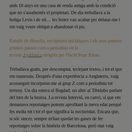
amb 18 anys en una casa de renda antiga amb la condició
que no s'assabentés el propietari. De dia treballava a la
botiga Levis i de nit… les festes van acabar per delatar-me i
em vaig veure obligat a abandonar el pis.
Estudis de filosofia, escriptures iniciàtiques i els seus primers
primers passos com a periodista en la
revista
Ajoblanco
dirigida per l'ínclit Pepe Ribas.
Treballava gratis, per descomptat, teclejant textos, i tot el que
em manessin. Després d'una experiència a Anglaterra, vaig
aconseguir incorporar-me al grup Z com a periodista tot
terreny. Un dia estava al Bagdad, un altre al Tibidabo parlant
del tren de la bruixa. La revista Interviú, en canvi, sí que em
demanava reportatges potents aprofitant la meva edat perquè
fes molta nit i tot el que significa la nocturnitat. Encara que,
si sóc sincer, sempre m'han quedat les ganes de fer
reportatges sobre la història de Barcelona, però mai vaig