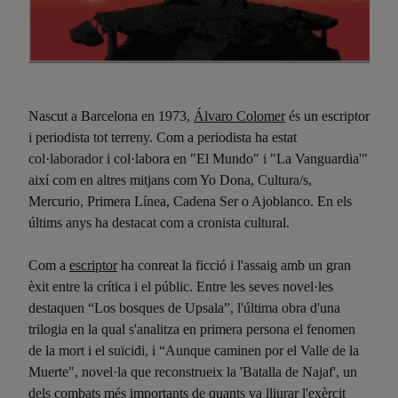
Nascut a Barcelona en 1973,
Á
lvaro Colomer
és un escriptor
i periodista tot terreny. Com a periodista ha estat
col·laborador i col·labora en "El Mundo" i "La Vanguardia'"
així com en altres mitjans com Yo Dona, Cultura/s,
Mercurio, Primera Línea, Cadena Ser o Ajoblanco. En els
últims anys ha destacat com a cronista cultural.
Com a
escriptor
ha conreat la ficció i l'assaig amb un gran
èxit entre la crítica i el públic. Entre les seves novel·les
destaquen “Los bosques de Upsala”, l'última obra d'una
trilogia en la qual s'analitza en primera persona el fenomen
de la mort i el suïcidi, i “Aunque caminen por el Valle de la
Muerte", novel·la que reconstrueix la 'Batalla de Najaf', un
dels combats més importants de quants va lliurar l'exèrcit