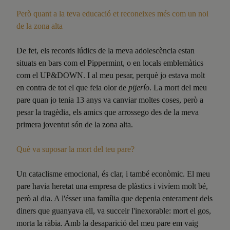
Però
quant a la teva educació
et reconeixes més com un noi
de la zona alta
De fet, els records lúdics de la meva adolescència estan
situats en bars com el Pippermint, o en locals emblemàtics
com el UP&DOWN. I al meu pesar, perquè jo estava molt
en contra de tot el que feia olor de
pijerío
. La mort del meu
pare quan jo tenia 13 anys va canviar moltes coses, però a
pesar la tragèdia, els amics que arrossego des de la meva
primera joventut són de la zona alta.
Què
va suposar la mort del teu pare?
Un cataclisme emocional, és clar, i també econòmic. El meu
pare havia heretat una empresa de plàstics i vivíem molt bé,
però al dia. A l'ésser una família que depenia enterament dels
diners que guanyava ell, va succeir l'inexorable: mort el gos,
morta la ràbia. Amb la desaparició del meu pare em vaig