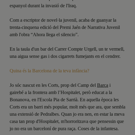
espanyol durant la invasió de l'Iraq.
Com a escriptor de novel·la juvenil, acaba de guanyar la
trenta-cinquena edició del Premi Jaén de Narrativa Juvenil
amb l'obra “Ahora llega el silencio”.
En la taula d'un bar del Carrer Compte Urgell, un te vermell,
una aigua sense gas i dos cigarrets fumejants en el cendrer.
Quina
és la Barcelona de la teva infància?
Jo sóc nascut en les Corts, prop del Camp del
Bar
ç
a
i
gairebé a la frontera amb l’Hospitalet, però educat a la
Bonanova, en l'Escola Pia de Sarrià. En aquella època les
Corts era un barri més popular, molt més que ara, que sembla
una extensió de Pedralbes. Quan jo era nen, en estar la meva
casa tan prop d'Hospitalet, m'horroritzava que pensessin que
jo no era un barceloní de pura raça. Coses de la infantesa.