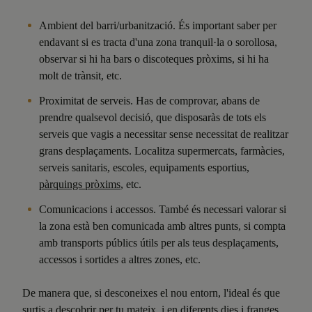
Ambient del barri/urbanització. És important saber per
endavant si es tracta d'una zona tranquil·la o sorollosa,
observar si hi ha bars o discoteques pròxims, si hi ha
molt de trànsit, etc.
Proximitat de serveis. Has de comprovar, abans de
prendre qualsevol decisió, que disposaràs de tots els
serveis que vagis a necessitar sense necessitat de realitzar
grans desplaçaments. Localitza supermercats, farmàcies,
serveis sanitaris, escoles, equipaments esportius,
pàrquings pròxims
, etc.
Comunicacions i accessos. També és necessari valorar si
la zona està ben comunicada amb altres punts, si compta
amb transports públics útils per als teus desplaçaments,
accessos i sortides a altres zones, etc.
De manera que, si desconeixes el nou entorn, l'ideal és que
surtis a descobrir per tu mateix, i en diferents dies i franges