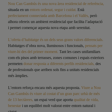
Nou Can Gambús és una nova àrea residencial de referència,
situada en un
entorn ordenat, segur i cuidat.
Està
perfectament connectada amb Barcelona i el Vallès,
però
alhora ofereix un ambient residencial que facilita l’adaptació
i permet començar aquesta nova etapa amb serenitat.
L’oferta d’habitatge és un dels seus grans valors diferencials.
Habitatges d’obra nova, lluminosos i funcionals,
pensats per
viure-hi des del primer moment.
Tant les cases unifamiliars
com els pisos amb terrasses, zones comunes i espais exteriors
permeten
donar resposta a diferents perfils residencials,
des
de professionals que arriben sols fins a unitats residencials
més àmplies.
L’entorn reforça encara més aquesta proposta.
Viure a Nou
Can Gambús és viure al costat d’un gran parc urbà de més
de 13 hectàrees,
un espai verd que aporta
qualitat de vida,
benestar
i un equilibri molt valorat entre entorn natural i
ciutat.