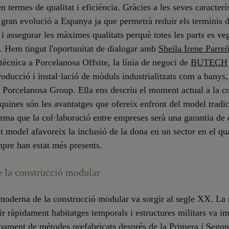
en termes de qualitat i eficiència. Gràcies a les seves caracterí
 gran evolució a Espanya ja que permetrà reduir els terminis 
 i assegurar les màximes qualitats perquè totes les parts es ve
. Hem tingut l'oportunitat de dialogar amb
Sheila Irene Parre
 tècnica a Porcelanosa Offsite, la línia de negoci de
BUTECH
roducció i instal·lació de mòduls industrialitzats com a banys,
 Porcelanosa Group. Ella ens descriu el moment actual a la c
quines són les avantatges que ofereix enfront del model tradic
rma que la col·laboració entre empreses serà una garantia de q
 model afavoreix la inclusió de la dona en un sector en el qua
pre han estat més presents.
e la construcció modular
oderna de la construcció modular va sorgir al segle XX. La 
ir ràpidament habitatges temporals i estructures militars va im
pament de mètodes prefabricats després de la Primera i Sego