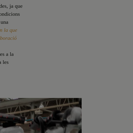
des, ja que
condicions
a una
n la que
aboració
es a la
a les