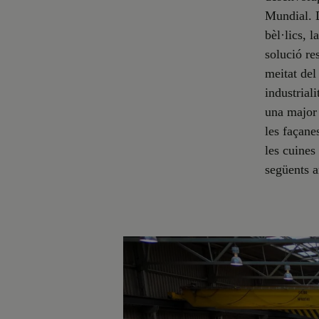
Mundial. D
bèl·lics, 
solució re
meitat del
industrial
una major 
les façane
les cuines
següents a