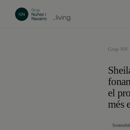
Grup NN ·
Sheil
fonam
el pr
més e
Sostenibil