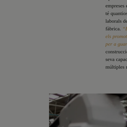
empreses e
té quantio
laborals de
fàbrica.
“E
els promot
per a guan
construcci
seva capac
múltiples 