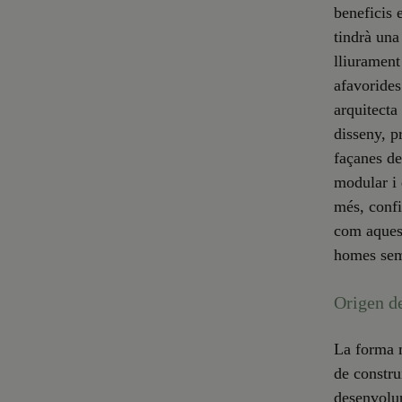
beneficis 
tindrà una
lliurament
afavorides
arquitecta
disseny, p
façanes de
modular i 
més, confi
com aquest
homes sem
Origen d
La forma m
de constru
desenvolu