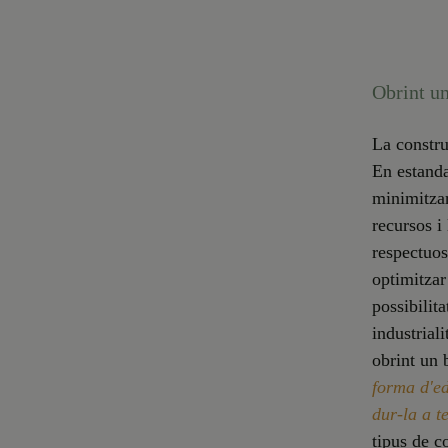
Obrint un
La constru
En estanda
minimitzar
recursos i
respectuo
optimitzar
possibilita
industrial
obrint un 
forma d'ed
dur-la a 
tipus de c