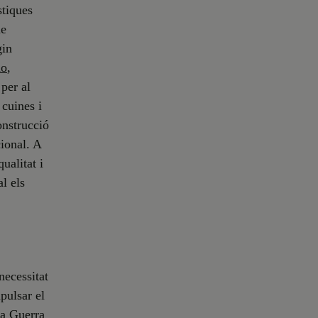
stiques
de
gin
ño
,
per al
 cuines i
onstrucció
ional. A
ualitat i
l els
necessitat
pulsar el
na Guerra