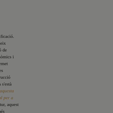
ficació.
ueix
ó de
nòmics i
ermet
es
rucció
 s'està
 aquesta
l per a
tur, aquest
més