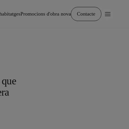
habitatges
Promocions d'obra nova
Contacte
i que
era