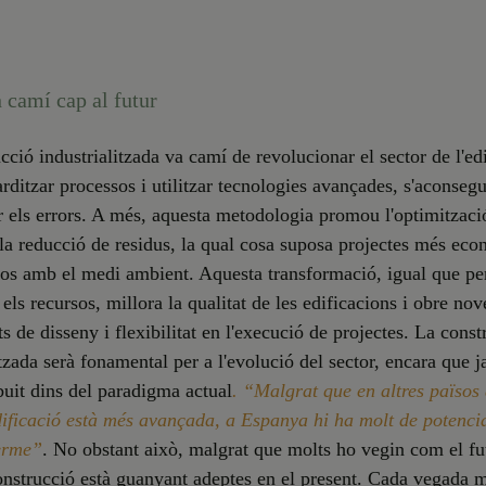
 camí cap al futur
cció industrialitzada va camí de revolucionar el sector de l'edi
rditzar processos i utilitzar tecnologies avançades, s'aconseg
 els errors. A més, aquesta metodologia promou l'optimitzaci
 la reducció de residus, la qual cosa suposa projectes més eco
sos amb el medi ambient. Aquesta transformació, igual que p
 els recursos, millora la qualitat de les edificacions i obre nov
ts de disseny i flexibilitat en l'execució de projectes. La const
itzada serà fonamental per a l'evolució del sector, encara que ja
buit dins del paradigma actual
. “Malgrat que en altres països
ificació està més avançada, a Espanya hi ha molt de potencia
terme”
. No obstant això, malgrat que molts ho vegin com el fu
onstrucció està guanyant adeptes en el present. Cada vegada 