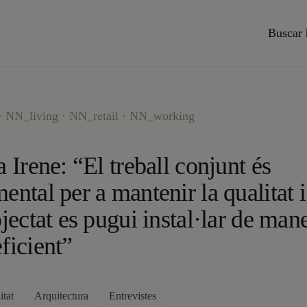
Buscar 
 NN_living · NN_retail · NN_working
a Irene: “El treball conjunt és
ental per a mantenir la qualitat 
ojectat es pugui instal·lar de man
ficient”
itat
Arquitectura
Entrevistes