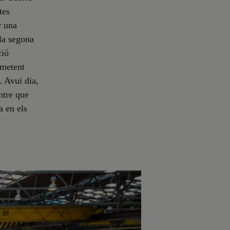
tes
r una
 la segona
ció
rmetent
. Avui dia,
ntre que
a en els