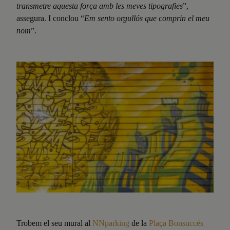
transmetre aquesta força amb les meves tipografies
”,
assegura. I conclou “
Em sento orgullós que comprin el meu
nom
”.
Trobem el seu mural al
NNparking
de la
Plaça Bonsuccés