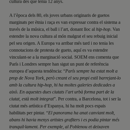
cultura des que tenia 12 anys.
A l’època dels 80, els joves urbans originaris de guetos
marginats per ètnia i raça es van expressar contra el sistema a
través de la música, el ball i l’art, donant lloc al
hip-hop
. Van
estendre la nova cultura al món malgrat el seu rebuig inicial
pel seu origen. A Europa va arribar més tard i no tenia les
connotacions de protesta de gueto, aquí es va estendre
vinculant-se a la marginació social. SOEM ens comenta que
París i Londres sempre han sigut un punt de referència
europea d’aquesta tendència: “
París sempre ha estat molt a
prop de Nova York, però creant el seu propi estil barrejant-lo
amb la cultura hip-hop, hi ha moltes galeries dedicades a
això. En aquestes dues ciutats l’art urbà forma part de la
ciutat, està molt integrat
”. Per contra, a Barcelona, tot i ser la
ciutat més artística d’Espanya, hi ha molt pocs espais
habilitats per pintar. “
El panorama ha anat canviant molt,
abans hi havia menys artistes grafiters i es podia pintar més
tranquil·lament. Per exemple, al Poblenou et deixaven