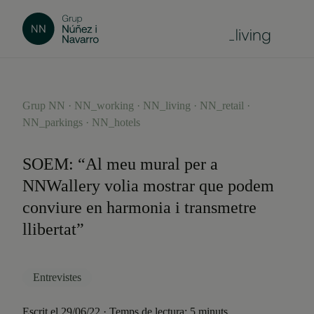
Grup NN · NN_working · NN_living · NN_retail ·
NN_parkings · NN_hotels
SOEM: “Al meu mural per a
NNWallery volia mostrar que podem
conviure en harmonia i transmetre
llibertat”
Entrevistes
Escrit el 29/06/22 · Temps de lectura: 5 minuts