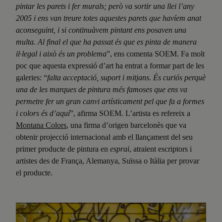
pintar les parets i fer murals; però va sortir una llei l’any
2005 i ens van treure totes aquestes parets que havíem anat
aconseguint, i si continuàvem pintant ens posaven una
multa. Al final el que ha passat és que es pinta de manera
il·legal i això és un problema
”, ens comenta SOEM. Fa molt
poc que aquesta expressió d’art ha entrat a formar part de les
galeries: “
falta acceptació, suport i mitjans. És curiós perquè
una de les marques de pintura més famoses que ens va
permetre fer un gran canvi artísticament pel que fa a formes
i colors és d’aquí
”, afirma SOEM. L’artista es refereix a
Montana Colors
, una firma d’origen barcelonès que va
obtenir projecció internacional amb el llançament del seu
primer producte de pintura en
esprai
, atraient escriptors i
artistes des de França, Alemanya, Suïssa o Itàlia per provar
el producte.