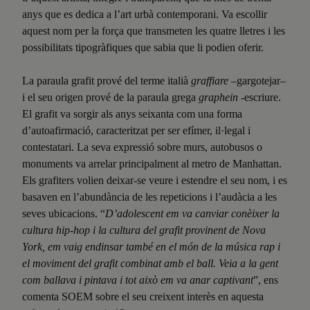
anys que es dedica a l’art urbà contemporani. Va escollir
aquest nom per la força que transmeten les quatre lletres i les
possibilitats tipogràfiques que sabia que li podien oferir.
La paraula grafit prové del terme italià
graffiare
–gargotejar–
i el seu origen prové de la paraula grega
graphein
-escriure.
El grafit va sorgir als anys seixanta com una forma
d’autoafirmació, caracteritzat per ser efímer, il·legal i
contestatari. La seva expressió sobre murs, autobusos o
monuments va arrelar principalment al metro de Manhattan.
Els grafiters volien deixar-se veure i estendre el seu nom, i es
basaven en l’abundància de les repeticions i l’audàcia a les
seves ubicacions. “
D’adolescent em va canviar conèixer la
cultura hip-hop i la cultura del grafit provinent de Nova
York, em vaig endinsar també en el món de la música rap i
el moviment del grafit combinat amb el ball. Veia a la gent
com ballava i pintava i tot això em va anar captivant
”, ens
comenta SOEM sobre el seu creixent interès en aquesta