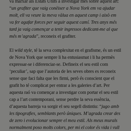
va marxar als Estats Units a investigar més sobre aquest art:
“
un grafiter que vaig conèixer a Nova York em va ajudar
molt, ell va veure la meva vàlua en aquest camp i això em
va fer agafar forces per seguir aquest camí. Tres anys més
tard ja vaig començar a tenir ingressos dedicant-me al que
més m’agrada
”, reconeix el grafiter.
El
wild style
, té la seva complexitat en el grafisme, és un estil
de Nova York que sempre li ha entusiasmat i li ha permès
expressar-se i diferenciar-se. Defineix el seu estil com
‘peculiar’, sap que l’autoria de les seves obres es reconeix
sense que faci falta que les firmi, però és conscient que el
grafit ho té complicat per entrar a les galeries d’art. Per
aquesta raó va començar a investigar com portar el seu estil
cap a l’art contemporani, sense perdre la seva essència,
d’aquesta barreja va sorgir el seu segell distintiu: “
jugo amb
les tipografies, semblants però úniques. M’agrada crear des
de zero i evolucionar sempre el meu estil. Als meus murals
normalment poso molts colors, per mi el color és vida i vull