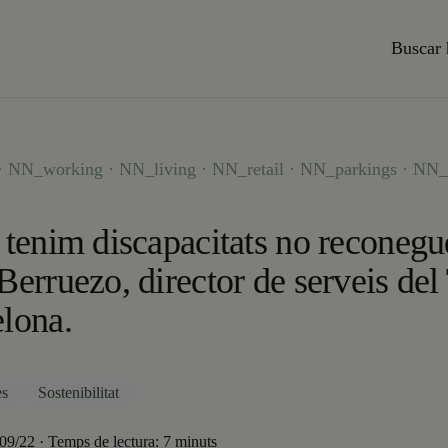
Buscar 
 NN_working · NN_living · NN_retail · NN_parkings · NN_
 tenim discapacitats no reconeg
Berruezo, director de serveis de
lona.
es
Sostenibilitat
/09/22 · Temps de lectura: 7 minuts