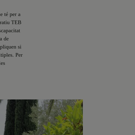
e té per a
eratiu TEB
capacitat
na de
pliquen si
tiples. Per
les