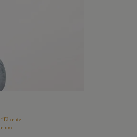
 “El repte
 tenim