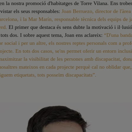
 en la nostra promoció d'habitatges de Torre Vilana. Ens trobe
evistar els seus responsables:
Joan Berruezo, director de l'àrea
celona, i la Mar Marín, responsable tècnica dels equips de j
rd.
El primer que destaca és sens dubte la motivació i il·lusi
tots dos. I sobre aquest tema, Joan ens aclareix:
“D'una banda
or social i per un altre, els nostres reptes personals com a pro
ojecte. En tots dos casos, se'ns permet oferir un entorn inclus
 maximitzar la visibilitat de les persones amb discapacitat, don
nosaltres mateixos en cada projecte perquè cal no oblidar que
iguem etiquetats, tots posseïm discapacitats”.