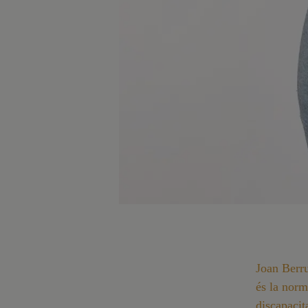
Joan Berru
és la norm
discapacit