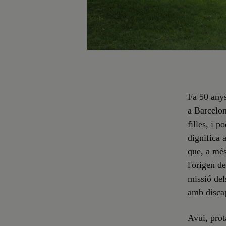
Fa 50 anys
a Barcelona
filles, i 
dignifica 
que, a més
l'origen d
missió del
amb discap
Avui, prot