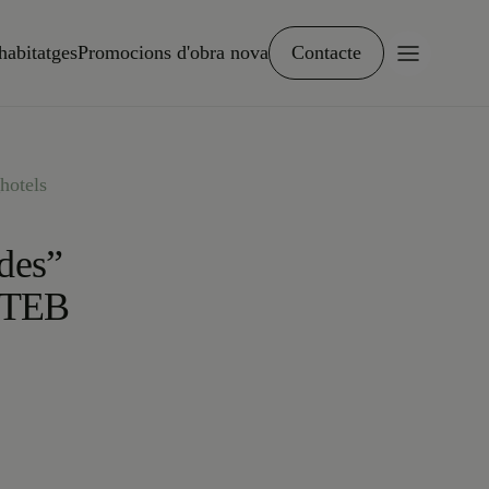
habitatges
Promocions d'obra nova
Contacte
hotels
udes”
l TEB