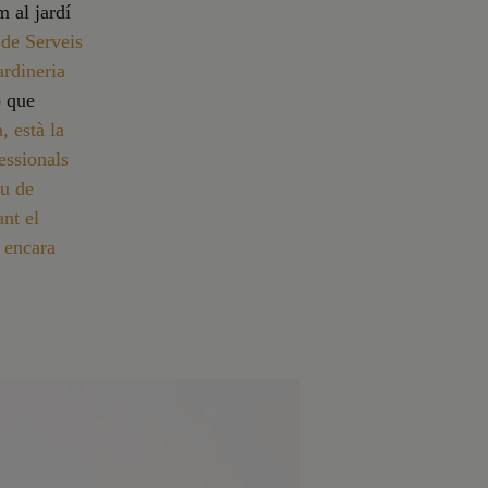
m al jardí
 de Serveis
ardineria
ó que
, està la
fessionals
iu de
ant el
, encara