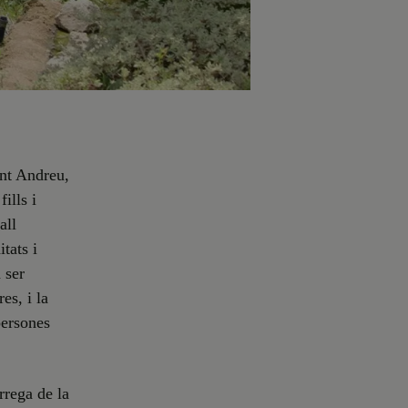
ant Andreu,
ills i
all
tats i
 ser
es, i la
persones
rrega de la