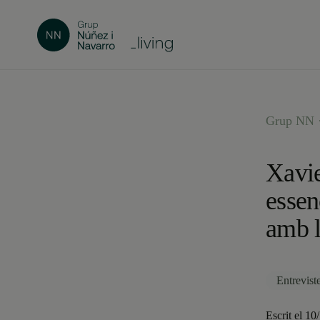
Grup NN ·
Xavie
essen
amb l
Entrevist
Escrit el 10