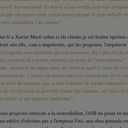
 nivell internacional. Es tracta d'una certificació més dirigida
ica que els espais estan condicionats perquè la gent treballi en
 més saludables i de confort”.
ar-li a Xavier Martí sobre si els clients ja sol·liciten opcions 
trari són ells, com a arquitectes, qui les proposen, l'arquitect
es vegades som nosaltres qui ens avancem. Tot i que ara ja 
és acceleració i moltes empreses ja tenen la “sostenibilitat”
ada, encara hi ha algun tipus de client al qual li costa fer el c
entendre-ho. I llavors la nostra tasca és explicar-ho, fer-li v
na sèrie de mesures, que a més treballen de forma exhaustiva 
s de certificació, és possible reduir els consums, ser més efici
 a reduir el seu impacte ambiental”.
nous projectes enfocats a la sostenibilitat, OAB ha posat en m
'un edifici d'oficines per a l'empresa Fitó, una obra pensada c