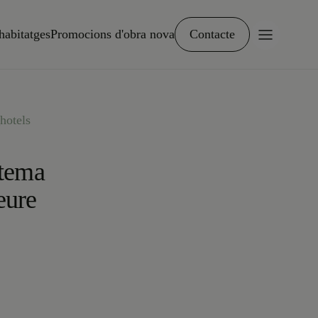
habitatges
Promocions d'obra nova
Contacte
hotels
 tema
eure