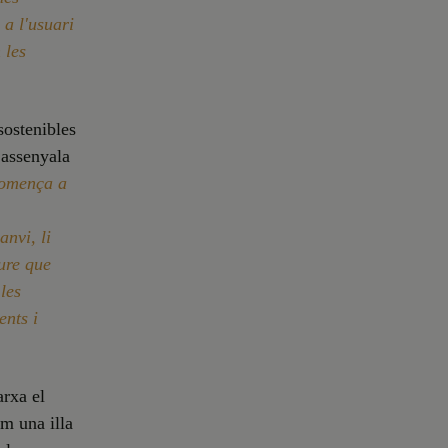
 a l'usuari
 les
sostenibles
e assenyala
comença a
anvi, li
eure que
les
ents i
arxa el
om una illa