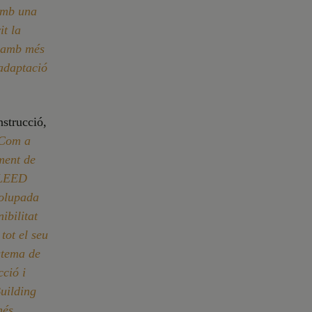
 amb una
it la
i amb més
’adaptació
nstrucció,
Com a
ment de
o LEED
volupada
ibilitat
tot el seu
stema de
cció i
Building
més