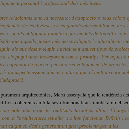
lupament personal i professional dels més joves.
tes relacionats amb la necessitat d'adaptació a nous valors 
eqüència de les diverses crisis globals que modifiquen les es
s i socials obligant a adoptar nous models de treball i convi
isible que aquells països més desenvolupats i culturalment m
iguin els que desenvolupin inicialment aquest tipus de project
esta els pugui anar incorporant com a prototips. Per aquesta 
tra capacitat de reacció per al desenvolupament de projectes
s és un aspecte essencialment cultural que té molt a veure am
d'adaptació.
purament arquitectònics, Martí assenyala que la tendència act
edificis coherents amb la seva funcionalitat i també amb el se
com molts dels projectes realitzats durant els últims 15 anys i
 com a “arquitectures estrella” no han funcionat. Difícils i c
han caigut en desús generant un greu problema per a les