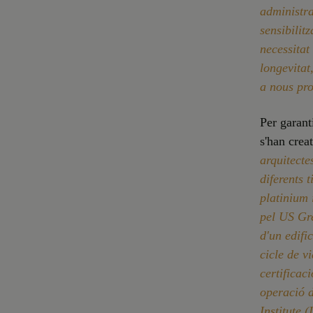
administra
sensibilit
necessitat
longevitat
a nous pr
Per garant
s'han crea
arquitecte
diferents 
platinium 
pel US Gre
d'un edifi
cicle de vi
certificac
operació d
Institute 