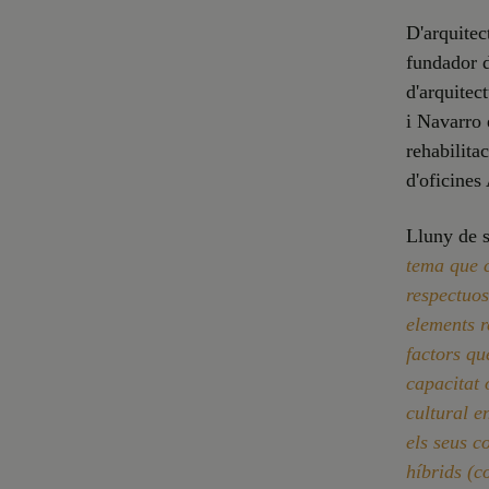
D'arquitec
fundador d
d'arquitec
i Navarro 
rehabilita
d'oficines
Lluny de s
tema que c
respectuos
elements r
factors qu
capacitat o
cultural e
els seus c
híbrids (c