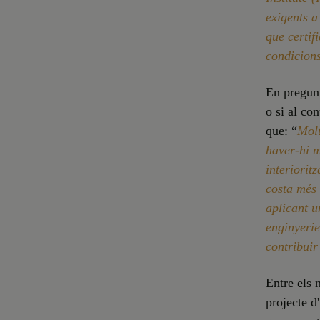
exigents a
que certif
condicions
En pregunt
o si al con
que: “
Molt
haver-hi m
interioritz
costa més 
aplicant u
enginyerie
contribuir
Entre els 
projecte d