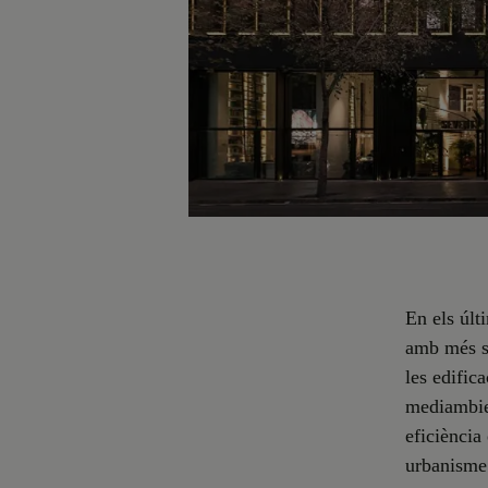
En els últ
amb més se
les edifica
mediambien
eficiència
urbanisme