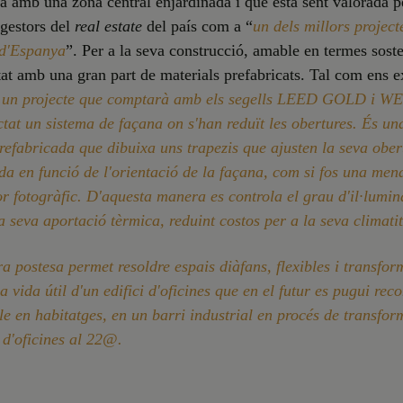
 amb una zona central enjardinada i que està sent valorada p
 gestors del
real estate
del país com a “
un dels millors project
 d'Espanya
”. Per a la seva construcció, amable en termes soste
at amb una gran part de materials prefabricats. Tal com ens e
 un projecte que comptarà amb els segells LEED GOLD i WE
tat un sistema de façana on s'han reduït les obertures. És un
efabricada que dibuixa uns trapezis que ajusten la seva ober
ada en funció de l'orientació de la façana, com si fos una men
r fotogràfic. D'aquesta manera es controla el grau d'il·lumin
la seva aportació tèrmica, reduint costos per a la seva climati
ra postesa permet resoldre espais diàfans, flexibles i transfor
la vida útil d'un edifici d'oficines que en el futur es pugui rec
e en habitatges, en un barri industrial en procés de transfo
i d'oficines al 22@.