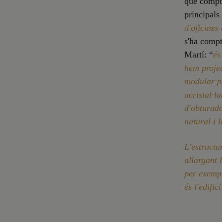
que compta
principals
d'oficines
s'ha compt
Martí: “
és
hem projec
modular pr
acristal·l
d'obturado
natural i 
L'estructu
allargant 
per exempl
és l'edific