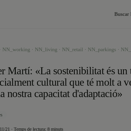
Buscar 
 NN_working · NN_living · NN_retail · NN_parkings · NN_
r Martí: «La sostenibilitat és un
cialment cultural que té molt a v
a nostra capacitat d'adaptació»
es
/11/21 · Temps de lectura: 8 minuts