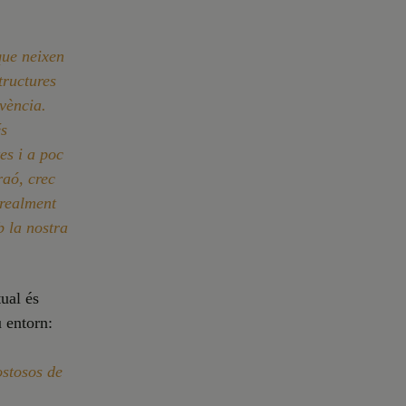
que neixen
tructures
vència.
és
es i a poc
raó, crec
 realment
b la nostra
ual és
u entorn:
ostosos de