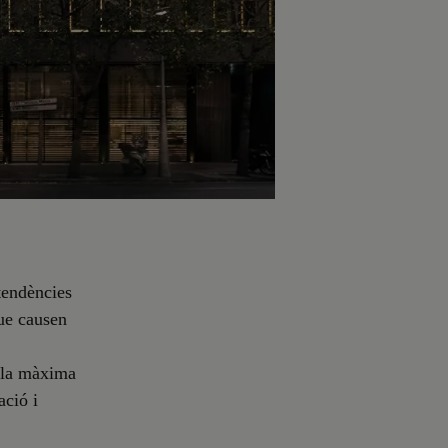
 tendències
que causen
r la màxima
ació i