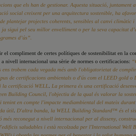
cions que els han de gestionar. Aquesta situació, juntament
zació social creixent per una arquitectura sostenible, ha afavor
 de plantejar projectes coherents, sensibles al canvi climàtic 
, ja sigui pel seu millor envelliment o per la seva capacitat d
ogrames d’ús”.
ir el compliment de certes polítiques de sostenibilitat en la co
t a nivell internacional una sèrie de normes o certificacions:
“
s ens trobem cada vegada més amb l'obligatorietat de compli
tipus de certificacions ambientals o d'ús com el LEED gold 
i la certificació WELL
.
La primera és una certificació desen
en Building Council, l'objectiu de la qual és valorar la sosten
ci tenint en compte l'impacte mediambiental del mateix durant 
da útil
.
D'altra banda, la WELL Building Standard™ és el si
ió més reconegut a nivell internacional per al disseny, constru
'edificis saludables i està recolzada per l'International Well 
(IWBI) i aborda les normes per al benestar i la salut humana 