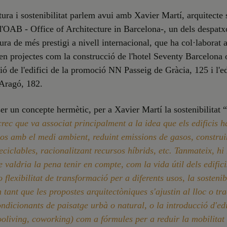
tura i sostenibilitat parlem avui amb Xavier Martí, arquitecte 
'OAB - Office of Architecture in Barcelona-, un dels despatx
tura de més prestigi a nivell internacional, que ha col·labora
en projectes com la construcció de l'hotel Seventy Barcelona 
ció de l'edifici de la promoció NN Passeig de Gràcia, 125 i l'ed
 Aragó, 182.
er un concepte hermètic, per a Xavier Martí la sostenibilitat “
rec que va associat principalment a la idea que els edificis h
os amb el medi ambient, reduint emissions de gasos, constru
eciclables, racionalitzant recursos híbrids, etc. Tanmateix, hi 
e valdria la pena tenir en compte, com la vida útil dels edifici
 flexibilitat de transformació per a diferents usos, la sostenibi
n tant que les propostes arquitectòniques s'ajustin al lloc o tr
ondicionants de paisatge urbà o natural, o la introducció d'edi
ooliving, coworking) com a fórmules per a reduir la mobilitat 