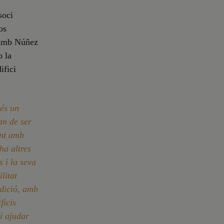
soci
os
t amb Núñez
o la
ifici
és un
an de ser
int amb
ha altres
s i la seva
litat
adició, amb
ficis
i ajudar