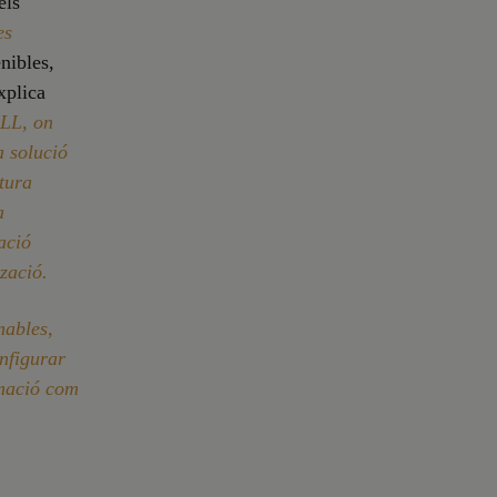
els
es
nibles,
xplica
LL, on
a solució
tura
a
ació
tzació.
mables,
onfigurar
rmació com