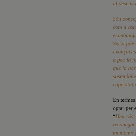
al desenvo
Són concep
com a cons
econòmique
Seria prev
avançats s
a poc la r
que la nos
sostenible
capacitat 
En termes 
optar per 
“
Hem vist 
reconeguts
mantenir, 