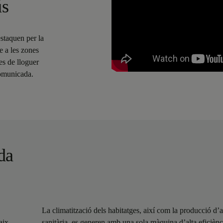
ús
staquen per la
te a les zones
es de lloguer
comunicada.
ada
La climatització dels habitatges, així com la producció d’
aix
sanitària, es generen amb una sola màquina d’alta eficiènc