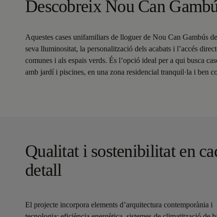
Descobreix Nou Can Gamb
Aquestes cases unifamiliars de lloguer de Nou Can Gambús de
seva lluminositat, la personalització dels acabats i l’accés direc
comunes i als espais verds. És l’opció ideal per a qui busca cas
amb jardí i piscines, en una zona residencial tranquil·la i ben 
Qualitat i sostenibilitat en c
detall
El projecte incorpora elements d’arquitectura contemporània i
tecnologia: eficiència energètica, sistemes de climatització de b