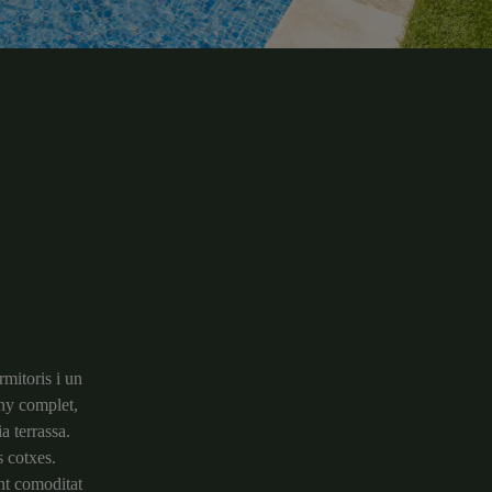
rmitoris i un
ny complet,
a terrassa.
s cotxes.
nt comoditat