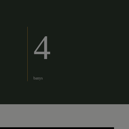
4
banys