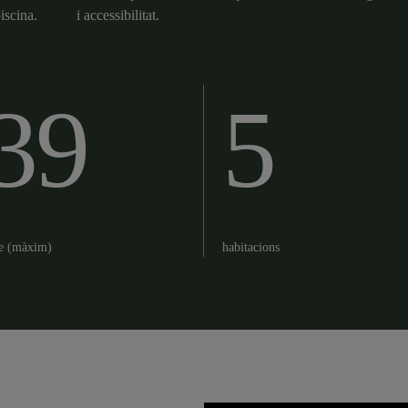
piscina.
i accessibilitat.
39
5
ge (màxim)
habitacions