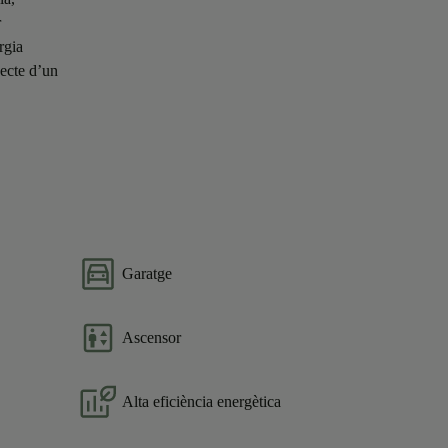
r
rgia
pecte d’un
Garatge
Ascensor
Alta eficiència energètica