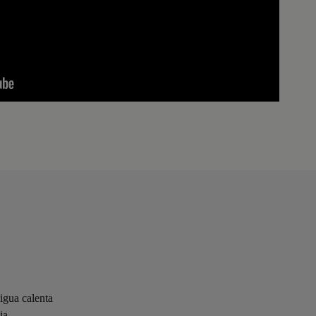
aigua calenta
ia,