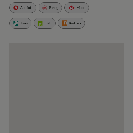
Autobús
Bicing
Metro
Tram
FGC
Rodalies