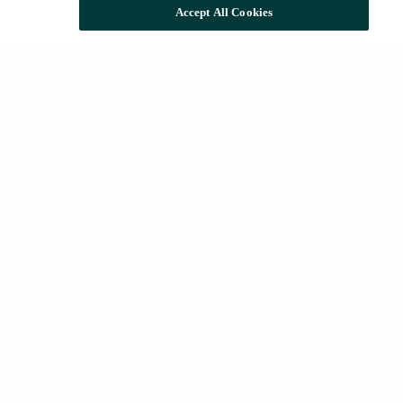
Accept All Cookies
Búsquedas comunes
Alquileres en Barcelona