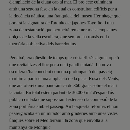
d'ampliació de la ciutat cap al mar. El projecte culminarà
amb una segona fase en la qual es construiran edificis per a
la docència nàutica, una franquícia del museu Hermitage que
portarà la signatura de l'arquitecte japonès Toyo Ito, i una
zona de restauració que permetrà rememorar els temps més
dolços de la vella escullera, que sempre ha romàs en la
memòria col·lectiva dels barcelonins.
Per això, era qüestió de temps que cristal·litzés alguna opció
que revitalitzés el lloc per a oci i gaudi ciutadà. La nova
escullera s'ha concebut com una prolongació del passeig
marítim a partir d'una ampliació de la plaça Rosa dels Vents,
que ara ofereix una panoràmica de 360 graus sobre el mar i
la ciutat. En total estem parlant de 36.000 m2 d'espai d'ús
públic i ciutadà que suposaran l'extensió i la connexió de la
zona portuària amb el passeig. Amb aquesta reforma, el nou
passeig acaba en un mirador amb graderies amb unes vistes
úniques sobre el Mediterrani i la zona que envolta a la
muntanya de Montjuïc.