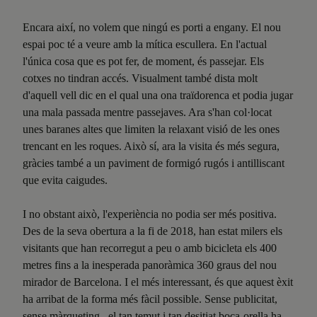
Encara així, no volem que ningú es porti a engany. El nou
espai poc té a veure amb la mítica escullera. En l'actual
l'única cosa que es pot fer, de moment, és passejar. Els
cotxes no tindran accés. Visualment també dista molt
d'aquell vell dic en el qual una ona traïdorenca et podia jugar
una mala passada mentre passejaves. Ara s'han col·locat
unes baranes altes que limiten la relaxant visió de les ones
trencant en les roques. Això sí, ara la visita és més segura,
gràcies també a un paviment de formigó rugós i antilliscant
que evita caigudes.
I no obstant això, l'experiència no podia ser més positiva.
Des de la seva obertura a la fi de 2018, han estat milers els
visitants que han recorregut a peu o amb bicicleta els 400
metres fins a la inesperada panoràmica 360 graus del nou
mirador de Barcelona. I el més interessant, és que aquest èxit
ha arribat de la forma més fàcil possible. Sense publicitat,
sense màrqueting...el tan temut i tan desitjat boca-orella ha