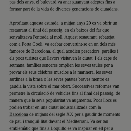
pas dels anys, el bulevard va anar guanyant adeptes fins a
formar part de la vida de diverses generacions de ciutadans.
Aprofitant aquesta estirada, a mitjan anys 20 es va obrir un
restaurant al final del passeig, en els baixos del far que
senyalitzava l'entrada al moll. Aquest restaurant, rebatejat
com a Porta Coeli, va acabar convertint-se en un dels més
famosos de Barcelona, al qual acudien pescadors, parelles i
els pocs turistes que llavors visitaven la ciutat. I els caps de
setmana, famílies senceres omplien les seves taules per a
provar els seus cèlebres musclos a la marinera, les seves
sardines a la brasa o les seves patates braves mentre es
gaudia la vista sobre el mar obert. Successives reformes van
permetre la circulació de vehicles fins al final del passeig, de
manera que la seva popularitat va augmentar. Pocs llocs es
podien trobar en una ciutat industrialitzada com la
Barcelona
de mitjans del segle XX per a gaudir de moments
de pau i tranquil·litat davant el Mediterrani. Va ser tan
emblemàtic que fins a Loquillo es va inspirar en ell per a