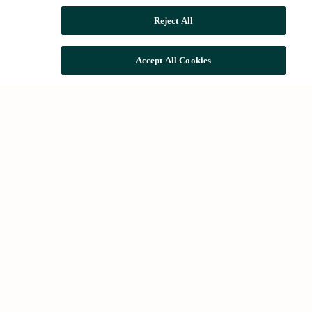
Reject All
Accept All Cookies
Més cercades
Lloguer a Barcelona
Comprar habitatge