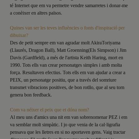
té Internet que em va permetre vendre samarretes i donar-me
a conèixer en altres països.
Quines van ser les teves influències o fonts d'inspiració per
dibuixar?
Des de petit sempre em van agradar molt AkiraToriyama
(Llaurés, Dragon Ball), Matt Groenning(Els Simpson) i Jim
Davis (Gardfield), a més de l'artista Keith Haring, mort en
1990. Tots ells van crear personatges simples i amb molta
força. Resultaven efectius. Tots ells em van ajudar a crear a
PEIX, un personatge positiu, que a través del somriure
transmet vibracions positives, de bon rotllo, que al seu torn
genera bon feedback.
Com va néixer el peix que et dóna nom?
Al meu uns d'amics una nit em van sobrenomenar PEZ i em
va semblar molt simpàtic. I jo que venia de la cal·ligrafia
pensava que les lletres en si no aportaven gens. Vaig tractar