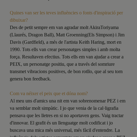
Quines van ser les teves influències o fonts d'inspiració per
dibuixar?
Des de petit sempre em van agradar molt AkiraToriyama
(Llaurés, Dragon Ball), Matt Groenning(Els Simpson) i Jim
Davis (Gardfield), a més de l'artista Keith Haring, mort en
1990. Tots ells van crear personatges simples i amb molta
força. Resultaven efectius. Tots ells em van ajudar a crear a
PEIX, un personatge positiu, que a través del somriure
transmet vibracions positives, de bon rotllo, que al seu torn
genera bon feedback.
Com va néixer el peix que et dóna nom?
Al meu uns d'amics una nit em van sobrenomenar PEZ i em
va semblar molt simpàtic. I jo que venia de la cal·ligrafia
pensava que les lletres en si no aportaven gens. Vaig tractar
d'innovar. El grafit és un llenguatge molt codificat i jo
buscava una mica més universal, més fàcil d'entendre. La