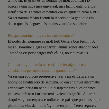
d'innovar. El grafit és un llenguatge molt codificat i jo
buscava una mica més universal, més fàcil d'entendre. La
influència dels artistes esmentats em va ajudar a crear a PEZ.
Va ser natural fer-ho i sentir la reacció de la gent que em
deien que els alegrava els matins veure-ho somriure.
Per què somriuen tots els teus personatges?
El poder del somriure és molt fort. Genera bon feeling. A
més el somriure alegra el carrer i anima zones abandonades.
També fa els personatges més càlids, no tan invasius.
Com va sorgir en tu la necessitat de fer alguna cosa
considerada per molts com una gamberrada?
Va ser una evolució progressiva. Per a mi el grafit era un
hobby de finalització de setmana. Jo era enginyer informàtic
i treballava per a un banc. En el trajecte fins a les oficines
viatjava amb tren i m'entretenia veient els grafits. A partir
d'aquí vaig començar a estudiar els espais que podia usar per
pintar. Les vies del tren m'agradaven perquè eren segures.