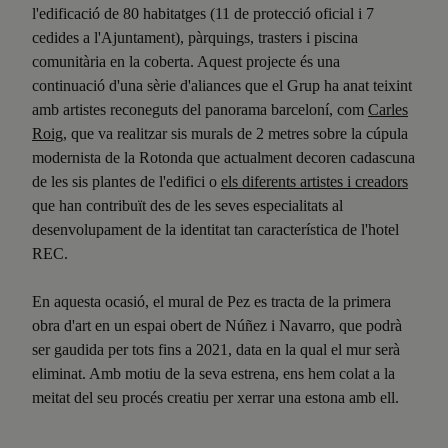
l'edificació de 80 habitatges (11 de protecció oficial i 7
cedides a l'Ajuntament), pàrquings, trasters i piscina
comunitària en la coberta. Aquest projecte és una
continuació d'una sèrie d'aliances que el Grup ha anat teixint
amb artistes reconeguts del panorama barceloní, com
Carles
Roig
, que va realitzar sis murals de 2 metres sobre la cúpula
modernista de la Rotonda que actualment decoren cadascuna
de les sis plantes de l'edifici o
els diferents artistes i creadors
que han contribuït des de les seves especialitats al
desenvolupament de la identitat tan característica de l'hotel
REC.
En aquesta ocasió, el mural de Pez es tracta de la primera
obra d'art en un espai obert de Núñez i Navarro, que podrà
ser gaudida per tots fins a 2021, data en la qual el mur serà
eliminat. Amb motiu de la seva estrena, ens hem colat a la
meitat del seu procés creatiu per xerrar una estona amb ell.