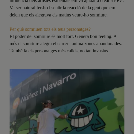
influència dels artistes esmentats em va ajudar a crear a PEZ.
Va ser natural fer-ho i sentir la reacció de la gent que em
deien que els alegrava els matins veure-ho somriure.
Per què somriuen tots els teus personatges?
El poder del somriure és molt fort. Genera bon feeling. A
més el somriure alegra el carrer i anima zones abandonades.
També fa els personatges més càlids, no tan invasius.