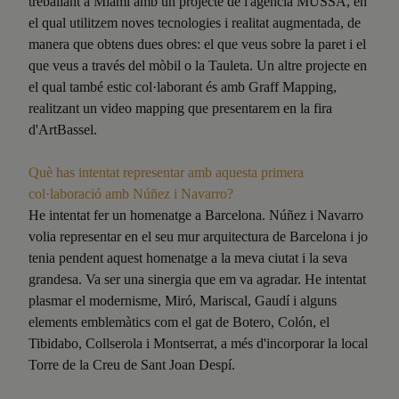
treballant a Miami amb un projecte de l'agència MUSSA, en
el qual utilitzem noves tecnologies i realitat augmentada, de
manera que obtens dues obres: el que veus sobre la paret i el
que veus a través del mòbil o la Tauleta. Un altre projecte en
el qual també estic col·laborant és amb Graff Mapping,
realitzant un video mapping que presentarem en la fira
d'ArtBassel.
Què has intentat representar amb aquesta primera
col·laboració amb Núñez i Navarro?
He intentat fer un homenatge a Barcelona. Núñez i Navarro
volia representar en el seu mur arquitectura de Barcelona i jo
tenia pendent aquest homenatge a la meva ciutat i la seva
grandesa. Va ser una sinergia que em va agradar. He intentat
plasmar el modernisme, Miró, Mariscal, Gaudí i alguns
elements emblemàtics com el gat de Botero, Colón, el
Tibidabo, Collserola i Montserrat, a més d'incorporar la local
Torre de la Creu de Sant Joan Despí.