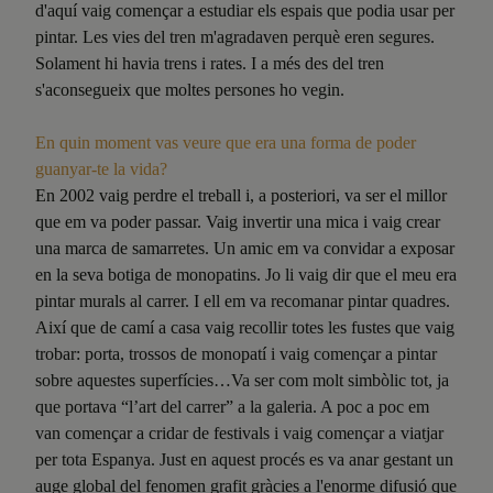
d'aquí vaig començar a estudiar els espais que podia usar per
pintar. Les vies del tren m'agradaven perquè eren segures.
Solament hi havia trens i rates. I a més des del tren
s'aconsegueix que moltes persones ho vegin.
En quin moment vas veure que era una forma de poder
guanyar-te la vida?
En 2002 vaig perdre el treball i, a posteriori, va ser el millor
que em va poder passar. Vaig invertir una mica i vaig crear
una marca de samarretes. Un amic em va convidar a exposar
en la seva botiga de monopatins. Jo li vaig dir que el meu era
pintar murals al carrer. I ell em va recomanar pintar quadres.
Així que de camí a casa vaig recollir totes les fustes que vaig
trobar: porta, trossos de monopatí i vaig començar a pintar
sobre aquestes superfícies…Va ser com molt simbòlic tot, ja
que portava “l’art del carrer” a la galeria. A poc a poc em
van començar a cridar de festivals i vaig començar a viatjar
per tota Espanya. Just en aquest procés es va anar gestant un
auge global del fenomen grafit gràcies a l'enorme difusió que