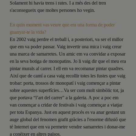
Solament hi havia trens i rates. I a més des del tren
s'aconsegueix que moltes persones ho vegin.
En quin moment vas veure que era una forma de poder
guanyar-te la vida?
En 2002 vaig perdre el treball i, a posteriori, va ser el millor
que em va poder passar. Vaig invertir una mica i vaig crear
una marca de samarretes. Un amic em va convidar a exposar
en la seva botiga de monopatins. Jo li vaig dir que el meu era
pintar murals al carrer. I ell em va recomanar pintar quadres.
Així que de camí a casa vaig recollir totes les fustes que vaig
trobar: porta, trossos de monopatí i vaig començar a pintar
sobre aquestes superfícies…Va ser com molt simbòlic tot, ja
que portava “l’art del carrer” a la galeria. A poc a poc em
van començar a cridar de festivals i vaig començar a viatjar
per tota Espanya. Just en aquest procés es va anar gestant un
auge global del fenomen grafit gràcies a l'enorme difusió que
té Internet que em va permetre vendre samarretes i donar-me
a conèixer en altres països.