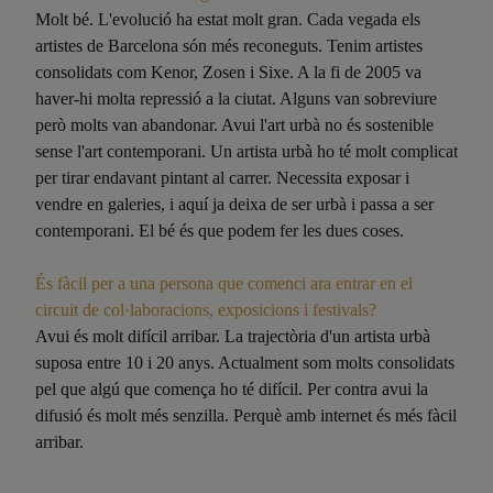
Molt bé. L'evolució ha estat molt gran. Cada vegada els
artistes de Barcelona són més reconeguts. Tenim artistes
consolidats com Kenor, Zosen i Sixe. A la fi de 2005 va
haver-hi molta repressió a la ciutat. Alguns van sobreviure
però molts van abandonar. Avui l'art urbà no és sostenible
sense l'art contemporani. Un artista urbà ho té molt complicat
per tirar endavant pintant al carrer. Necessita exposar i
vendre en galeries, i aquí ja deixa de ser urbà i passa a ser
contemporani. El bé és que podem fer les dues coses.
És fàcil per a una persona que comenci ara entrar en el
circuit de col·laboracions, exposicions i festivals?
Avui és molt difícil arribar. La trajectòria d'un artista urbà
suposa entre 10 i 20 anys. Actualment som molts consolidats
pel que algú que comença ho té difícil. Per contra avui la
difusió és molt més senzilla. Perquè amb internet és més fàcil
arribar.