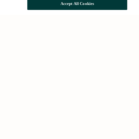
Accept All Cookies
Búsquedas comunes
Alquileres en Barcelona
Comprar vivienda
Futuras promociones
Sobre nosotros
Grup NN