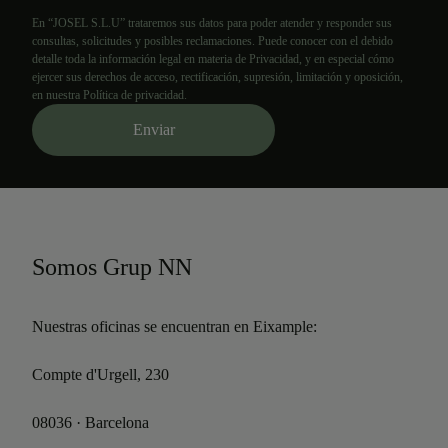
En “JOSEL S.L.U” trataremos sus datos para poder atender y responder sus
consultas, solicitudes y posibles reclamaciones. Puede conocer con el debido
detalle toda la información legal en materia de Privacidad, y en especial cómo
ejercer sus derechos de acceso, rectificación, supresión, limitación y oposición,
en nuestra Política de privacidad.
Somos Grup NN
Nuestras oficinas se encuentran en Eixample:
Compte d'Urgell, 230
08036 · Barcelona