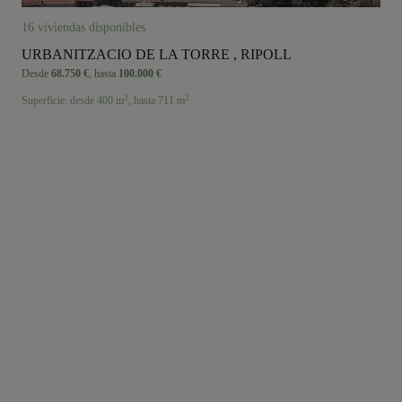
16 viviendas disponibles
URBANITZACIO DE LA TORRE , RIPOLL
Desde
68.750 €
,
hasta
100.000 €
2
2
Superficie:
desde 400 m
,
hasta 711 m