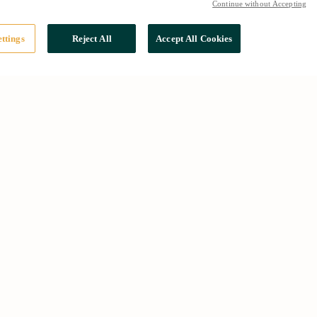
Continue without Accepting
ttings
Reject All
Accept All Cookies
Social
Instagram
X
YouTube
LinkedIn
TikTok