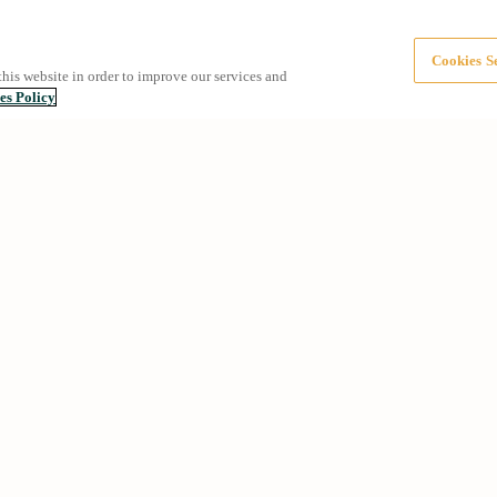
Cookies Se
this website in order to improve our services and
es Policy
comunes
Sobre nosotros
n Barcelona
Grup NN
ienda
Contacto
mociones
Sostenibilidad