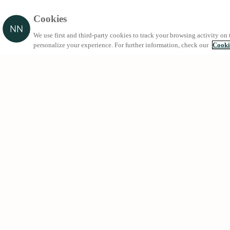
Cookies
We use first and third-party cookies to track your browsing activity on 
personalize your experience. For further information, check our
Cooki
Búsquedas 
Alquileres e
Comprar viv
Urgell 230, 08036 - Barcelona
Futuras pro
(+34) 93 363 69 50