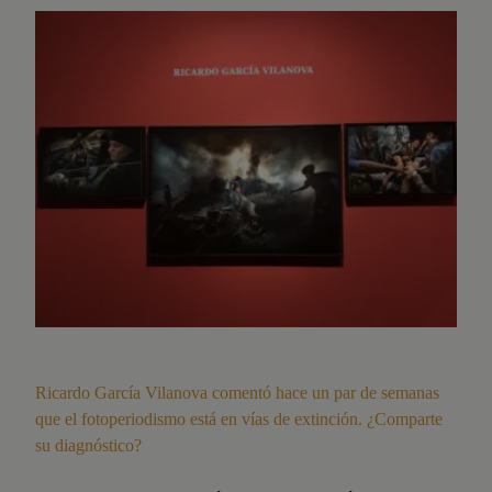
Ricardo García Vilanova comentó hace un par de semanas
que el fotoperiodismo está en vías de extinción. ¿Comparte
su diagnóstico?