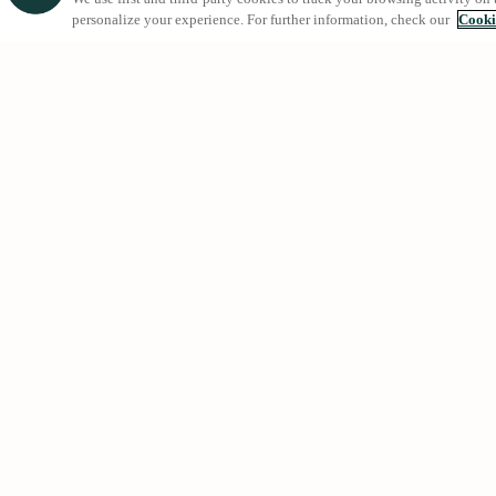
personalize your experience. For further information, check our
Cooki
Búsquedas 
Alquileres e
Comprar viv
Urgell 230, 08036 - Barcelona
Futuras pro
(+34) 93 363 69 50