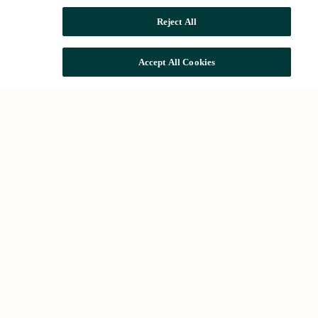
Reject All
Accept All Cookies
Búsquedas comunes
Alquileres en Barcelona
Comprar vivienda