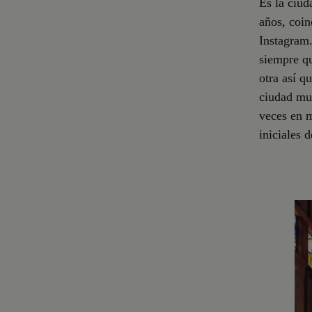
Es la ciud
años, coi
Instagram.
siempre q
otra así q
ciudad muy
veces en m
iniciales 