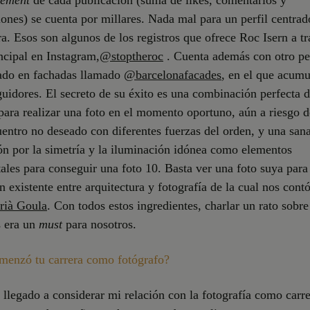
ones) se cuenta por millares. Nada mal para un perfil centrad
ra. Esos son algunos de los registros que ofrece Roc Isern a t
ncipal en Instagram,
@stoptheroc
. Cuenta además con otro per
zado en fachadas llamado
@barcelonafacades
, en el que acum
uidores. El secreto de su éxito es una combinación perfecta 
para realizar una foto en el momento oportuno, aún a riesgo d
entro no deseado con diferentes fuerzas del orden, y una san
ón por la simetría y la iluminación idónea como elementos
les para conseguir una foto 10. Basta ver una foto suya para
n existente entre arquitectura y fotografía de la cual nos cont
rià Goula
. Con todos estos ingredientes, charlar un rato sobre
s era un
must
para nosotros.
enzó tu carrera como fotógrafo?
llegado a considerar mi relación con la fotografía como carr