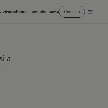
viviendas
Promociones obra nueva
Contacto
si a
a