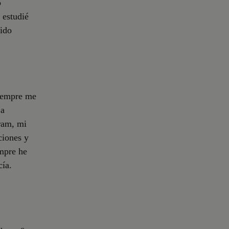
o
 estudié
sido
iempre me
 a
gram, mi
ciones y
empre he
cía.