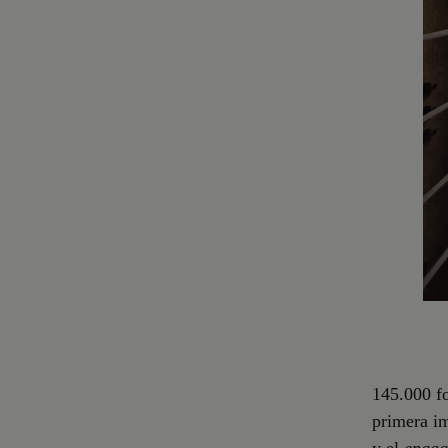
145.000 fo
primera im
y el
engag