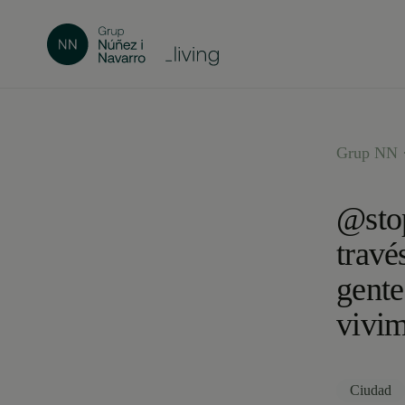
Grup NN 
@stop
travé
gente
vivi
Ciudad