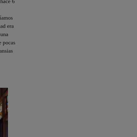
 hace 6
e
cíamos
ad era
 una
e pocas
ansias