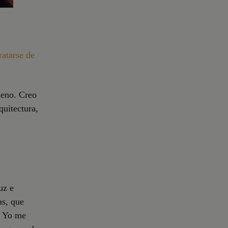
ratarse de
eno. Creo
quitectura,
uz e
as, que
. Yo me