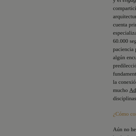
compartici
arquitectu
cuenta pri
especiali
60.000 seg
paciencia 
algún encu
predilecci
fundamenta
la conexió
mucho
Ad
disciplina
¿Cómo com
Aún no he 