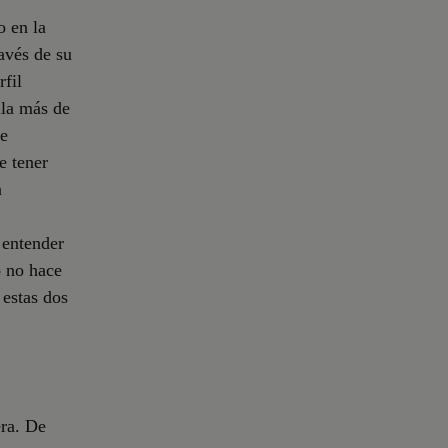
o en la
ravés de su
fil
ula más de
de
e tener
a
 entender
ó no hace
 estas dos
era. De