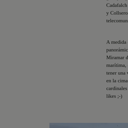
Cadafalch 
y Collsero
telecomun
A medida 
panorámica
Miramar de
marítima, 
tener una 
en la cima
cardinales
likes ;-)