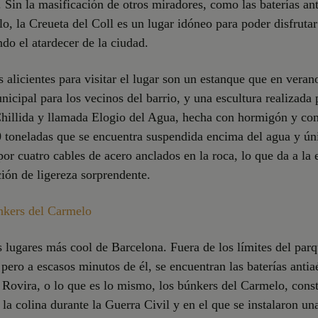
 Sin la masificación de otros miradores, como las baterías an
o, la Creueta del Coll es un lugar idóneo para poder disfruta
ndo el atardecer de la ciudad.
s alicientes para visitar el lugar son un estanque que en veran
nicipal para los vecinos del barrio, y una escultura realizada 
hillida y llamada Elogio del Agua, hecha con hormigón y co
0 toneladas que se encuentra suspendida encima del agua y ú
por cuatro cables de acero anclados en la roca, lo que da a la 
ión de ligereza sorprendente.
kers del Carmelo
 lugares más cool de Barcelona. Fuera de los límites del parq
pero a escasos minutos de él, se encuentran las baterías antia
 Rovira, o lo que es lo mismo, los búnkers del Carmelo, cons
 la colina durante la Guerra Civil y en el que se instalaron un