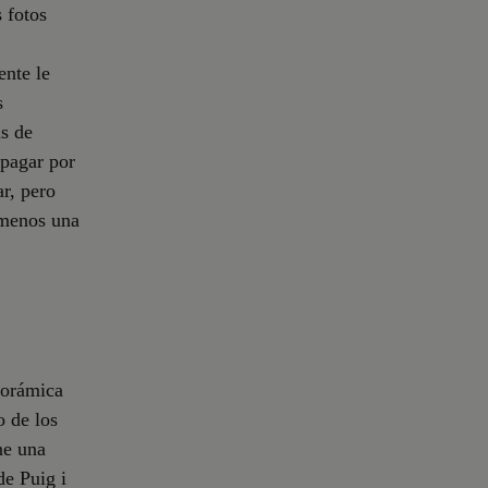
 fotos
ente le
s
as de
 pagar por
ar, pero
 menos una
norámica
o de los
ne una
de Puig i