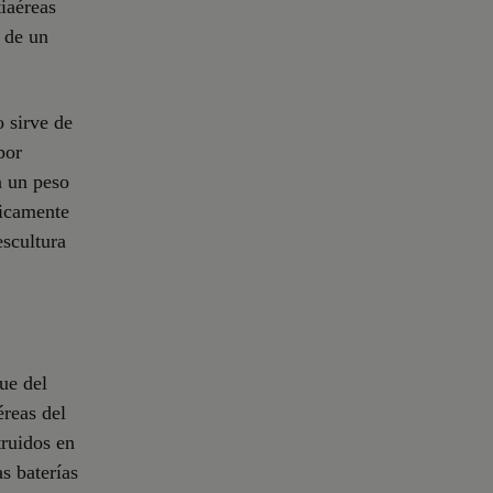
tiaéreas
r de un
o sirve de
por
n un peso
nicamente
escultura
ue del
éreas del
truidos en
as baterías