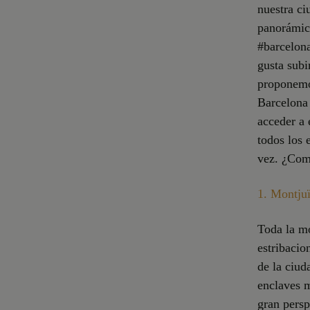
nuestra ci
panorámica
#barcelona
gusta subi
proponemos
Barcelona 
acceder a 
todos los 
vez. ¿Co
1.
Montju
Toda la mo
estribacio
de la ciud
enclaves m
gran persp