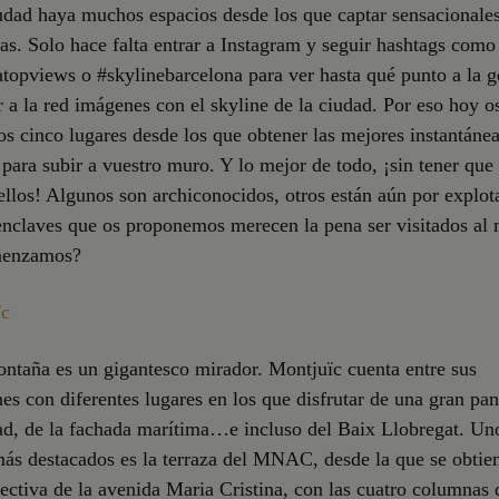
udad haya muchos espacios desde los que captar sensacionales
s. Solo hace falta entrar a Instagram y seguir hashtags como
topviews o #skylinebarcelona para ver hasta qué punto a la g
r a la red imágenes con el skyline de la ciudad. Por eso hoy o
 cinco lugares desde los que obtener las mejores instantáne
para subir a vuestro muro. Y lo mejor de todo, ¡sin tener que
ellos! Algunos son archiconocidos, otros están aún por explot
enclaves que os proponemos merecen la pena ser visitados al
menzamos?
ïc
ntaña es un gigantesco mirador. Montjuïc cuenta entre sus
nes con diferentes lugares en los que disfrutar de una gran pa
ad, de la fachada marítima…e incluso del Baix Llobregat. Un
ás destacados es la terraza del MNAC, desde la que se obtie
ectiva de la avenida Maria Cristina, con las cuatro columnas 