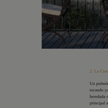
2.
La Creu
Un pulmón 
tocando ya
heredada d
principal 