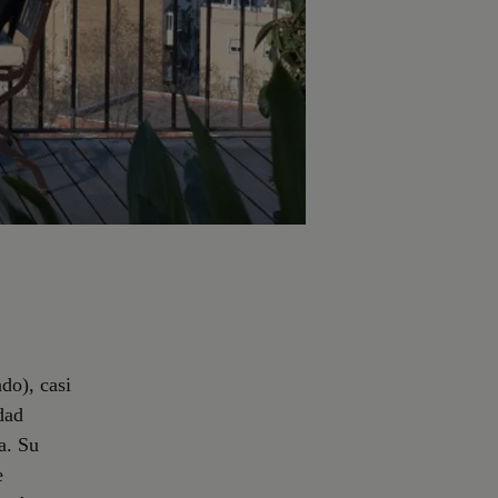
do), casi
dad
a. Su
e