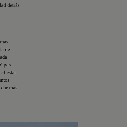
dad detrás
e
 más
da de
hada
 Y para
 al estar
untos
e dar más